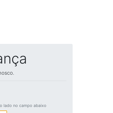
ança
nosco.
ao lado no campo abaixo