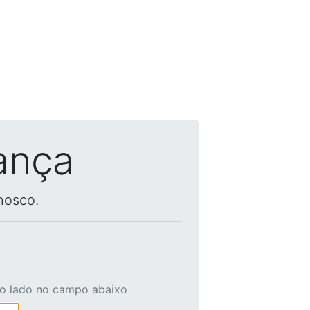
ança
nosco.
ao lado no campo abaixo